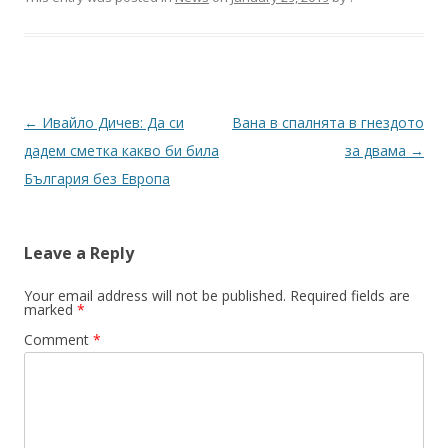
Post
←
Ивайло Дичев: Да си
Вана в спалнята в гнездото
navigation
дадем сметка какво би била
за двама
→
България без Европа
Leave a Reply
Your email address will not be published.
Required fields are
marked
*
Comment
*