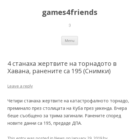
games4friends
:)
Skip
Menu
to
content
4 станаха жертвите на торнадото в
Хавана, ранените са 195 (Снимки)
Leave a reply
Четири станаха жертвите на катастрофалното торнадо,
преминало през столицата на Куба през уикенда. Вчера
беше съобщено за трима загинали. Ранените според
новите данни са 195, предаде ДПА.
This entry was posted in
News
on
January 29, 2019
by
.