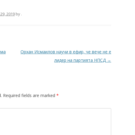
29, 2019
by
.
ама
Орхан Исмаилов научи в ефир, че вече не е
лидер на партията НПСД
→
.
Required fields are marked
*