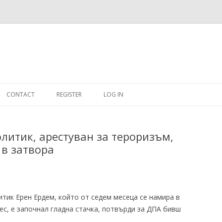
Skip
to
CONTACT
REGISTER
LOG IN
content
#263509 (NO TITLE)
литик, арестуван за тероризъм,
SHOP
 в затвора
CART
DASHBOARD
тик Ерен Ердем, който от седем месеца се намира в
CSV
ес, е започнал гладна стачка, потвърди за ДПА бивш
BBB