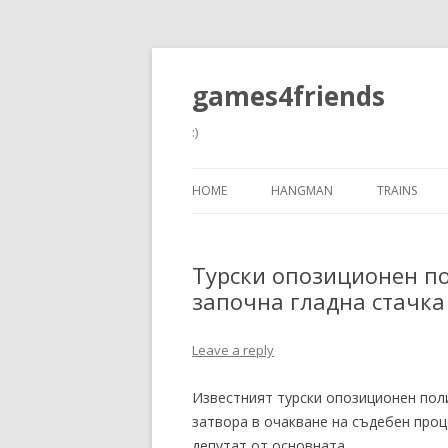
games4friends
:)
HOME
HANGMAN
TRAINS
Турски опозиционен по
започна гладна стачка
Leave a reply
Известният турски опозиционен поли
затвора в очакване на съдебен проц
депутат от основната