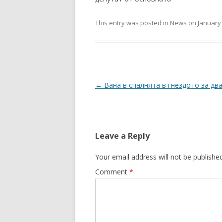
This entry was posted in
News
on
January 
Post
←
Вана в спалнята в гнездото за дв
navigation
Leave a Reply
Your email address will not be published
Comment
*