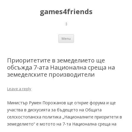
games4friends
:)
Skip
Menu
to
content
Приоритетите в земеделието ще
обсъжда 7-ата Национална среща на
земеделските производители
Leave a reply
Министър Румен Порожанов ще открие форума и ще
участва в дискусията за бъдещето на Общата
селскостопанска политика „Националните приоритети в
земеделието“ е мотото на 7-та Национална среща на