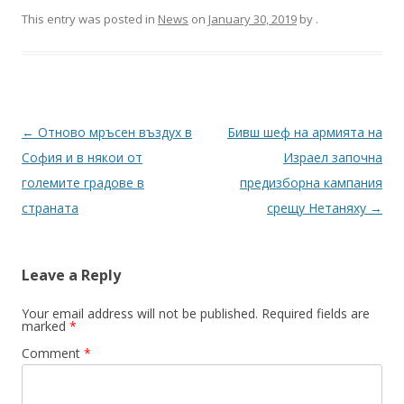
This entry was posted in
News
on
January 30, 2019
by
.
Post
←
Отново мръсен въздух в
Бивш шеф на армията на
navigation
София и в някои от
Израел започна
големите градове в
предизборна кампания
страната
срещу Нетаняху
→
Leave a Reply
Your email address will not be published.
Required fields are
marked
*
Comment
*