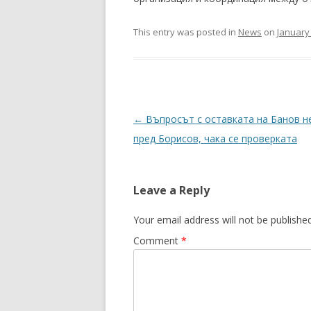
This entry was posted in
News
on
January 
Post
←
Въпросът с оставката на Банов н
navigation
пред Борисов, чака се проверката
Leave a Reply
Your email address will not be published
Comment
*