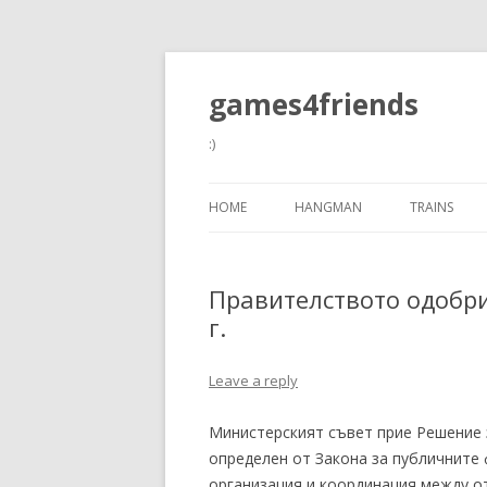
games4friends
:)
HOME
HANGMAN
TRAINS
Правителството одобр
г.
Leave a reply
Министерският съвет прие Решение з
определен от Закона за публичните
организация и координация между о