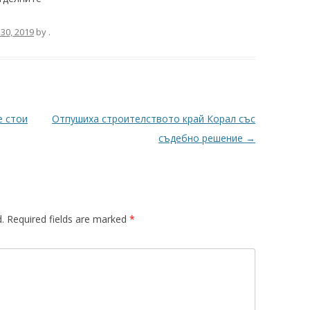
30, 2019
by
.
е стои
Отпушиха строителството край Корал със
съдебно решение
→
.
Required fields are marked
*