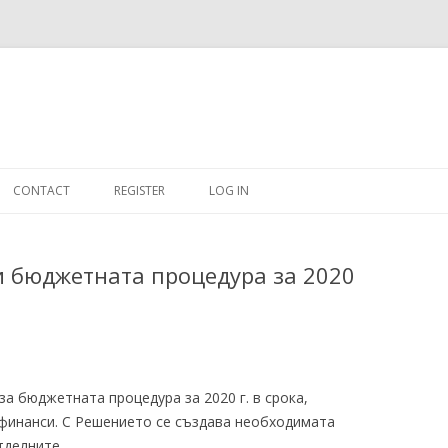
Skip
to
CONTACT
REGISTER
LOG IN
content
#263509 (NO TITLE)
и бюджетната процедура за 2020
SHOP
CART
DASHBOARD
а бюджетната процедура за 2020 г. в срока,
CSV
 финанси. С Решението се създава необходимата
BBB
тделните