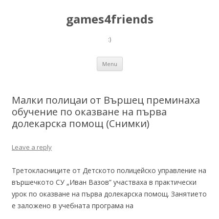
games4friends
:)
Skip
Menu
to
content
Малки полицаи от Вършец преминаха
обучение по оказване на първа
долекарска помощ (Снимки)
Leave a reply
Третокласниците от Детското полицейско управление на
вършечкото СУ „Иван Вазов” участваха в практически
урок по оказване на първа долекарска помощ. Занятието
е заложено в учебната програма на