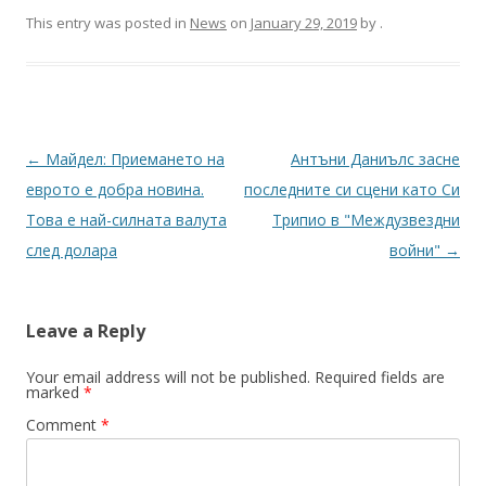
This entry was posted in
News
on
January 29, 2019
by
.
Post
←
Майдел: Приемането на
Антъни Даниълс засне
navigation
еврото е добра новина.
последните си сцени като Си
Това е най-силната валута
Трипио в "Междузвездни
след долара
войни"
→
Leave a Reply
Your email address will not be published.
Required fields are
marked
*
Comment
*