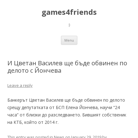
games4friends
:)
Skip
Menu
to
content
И Цветан Василев ще бъде обвинен по
делото с Йончева
Leave a reply
Банкерът Цветан Василев ще бъде обвинен по делото
срещу депутатката от БСП Елена Йончева, научи “24
часа” от близки до разследването. Бившият собственик
на КТБ, който от 2014 г.
This entry was posted in
News
on
January 29, 2019
by
.