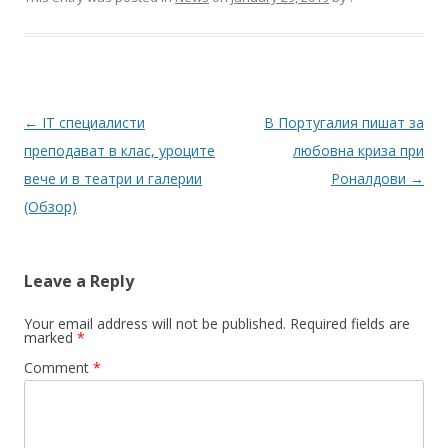
Post
←
IT специалисти
В Португалия пишат за
navigation
преподават в клас, уроците
любовна криза при
вече и в театри и галерии
Роналдови
→
(Обзор)
Leave a Reply
Your email address will not be published.
Required fields are
marked
*
Comment
*