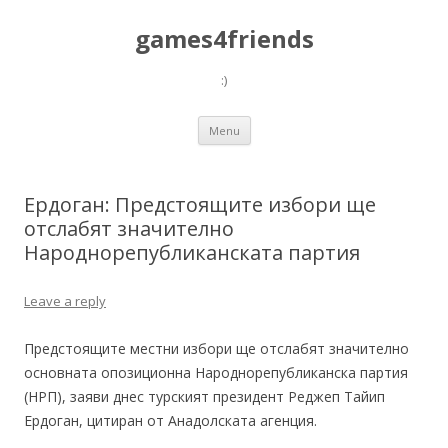
games4friends
:)
Skip
Menu
to
content
Ердоган: Предстоящите избори ще
отслабят значително
Народнорепубликанската партия
Leave a reply
Предстоящите местни избори ще отслабят значително
основната опозиционна Народнорепубликанска партия
(НРП), заяви днес турският президент Реджеп Тайип
Ердоган, цитиран от Анадолската агенция.