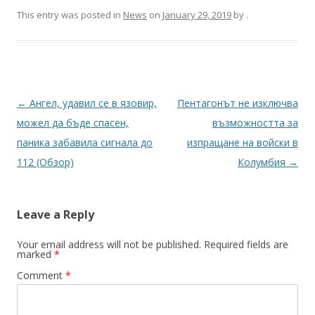
This entry was posted in
News
on
January 29, 2019
by
.
Post
←
Ангел, удавил се в язовир,
Пентагонът не изключва
navigation
можел да бъде спасен,
възможността за
паника забавила сигнала до
изпращане на войски в
112 (Обзор)
Колумбия
→
Leave a Reply
Your email address will not be published.
Required fields are
marked
*
Comment
*