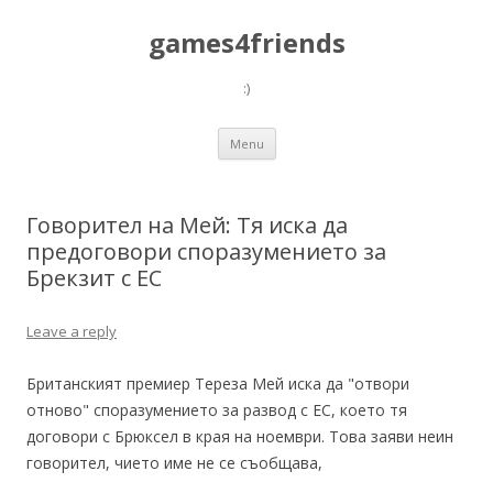
games4friends
:)
Skip
Menu
to
content
Говорител на Мей: Тя иска да
предоговори споразумението за
Брекзит с ЕС
Leave a reply
Британският премиер Тереза Мей иска да "отвори
отново" споразумението за развод с ЕС, което тя
договори с Брюксел в края на ноември. Това заяви неин
говорител, чието име не се съобщава,