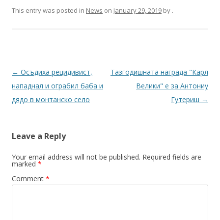
This entry was posted in
News
on
January 29, 2019
by
.
Post
←
Осъдиха рецидивист,
Тазгодишната награда "Карл
navigation
нападнал и ограбил баба и
Велики" е за Антониу
дядо в монтанско село
Гутериш
→
Leave a Reply
Your email address will not be published.
Required fields are
marked
*
Comment
*