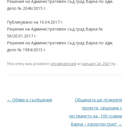
Решения на Административен съд град Варна по адм.
дело № 2046/2015 г.
Публикувано на 10.04.2017 г.
Решение на Административен съд град Варна №
56/20.01.2017 г.
Решения на Административен съд град Варна по адм.
дело № 1984/2015 г.
This entry was posted in
Uncategorized
on
January 24, 2021
by
.
Post
←
Обяви и съобщения
Общината ще подкрепя
navigation
проекти, свързани с
честването на „100 години
Варна – курортен град“
→