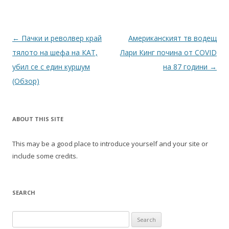
Post
←
Пачки и револвер край
Американският тв водещ
navigation
тялото на шефа на КАТ,
Лари Кинг почина от COVID
убил се с един куршум
на 87 години
→
(Обзор)
ABOUT THIS SITE
This may be a good place to introduce yourself and your site or
include some credits.
SEARCH
Search