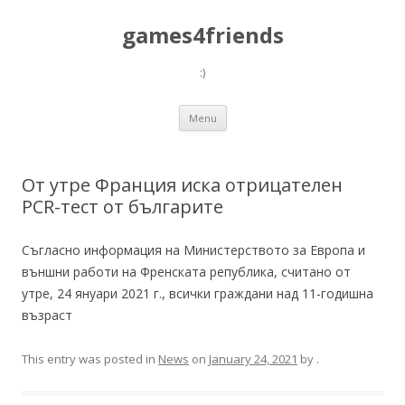
games4friends
:)
Skip
Menu
to
content
От утре Франция иска отрицателен
PCR-тест от българите
Съгласно информация на Министерството за Европа и
външни работи на Френската република, считано от
утре, 24 януари 2021 г., всички граждани над 11-годишна
възраст
This entry was posted in
News
on
January 24, 2021
by
.