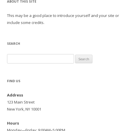
ABOUT THIS SITE
This may be a good place to introduce yourself and your site or
include some credits.
SEARCH
Search
for:
FIND US
Address
123 Main Street
New York, NY 10001
Hours
Monday—Friday: 9:00AM–5:00PM