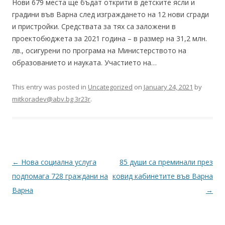
Нови 679 места ще бъдат открити в детските ясли и
градини във Варна след изграждането на 12 нови сгради
и пристройки. Средствата за тях са заложени в
проектобюджета за 2021 година – в размер на 31,2 млн.
лв., осигурени по програма на Министерството на
образованието и науката. Участието на…
This entry was posted in
Uncategorized
on
January 24, 2021
by
mitkoradev@abv.bg 3r23r
.
Post
←
Нова социална услуга
85 души са преминали през
navigation
подпомага 728 граждани на
ковид кабинетите във Варна
Варна
→