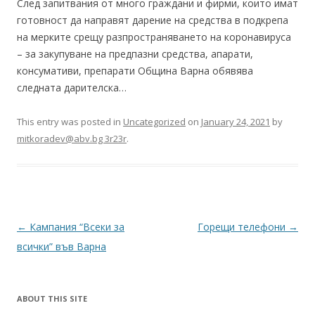
След запитвания от много граждани и фирми, които имат
готовност да направят дарение на средства в подкрепа
на мерките срещу разпространяването на коронавируса
– за закупуване на предпазни средства, апарати,
консумативи, препарати Община Варна обявява
следната дарителска…
This entry was posted in
Uncategorized
on
January 24, 2021
by
mitkoradev@abv.bg 3r23r
.
Post
←
Кампания “Всеки за
Горещи телефони
→
navigation
всички” във Варна
ABOUT THIS SITE